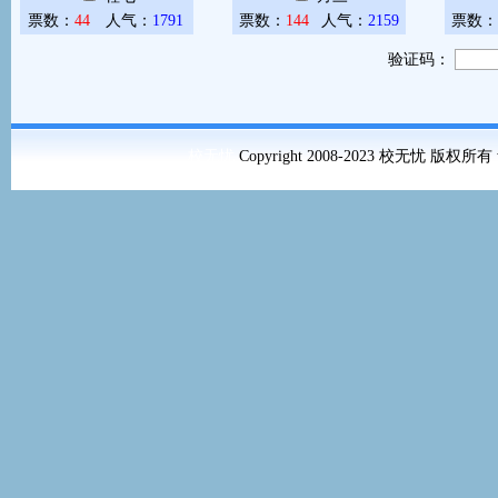
票数：
44
人气：
1791
票数：
144
人气：
2159
票数：
验证码：
校无忧
Copyright 2008-2023 校无忧 版