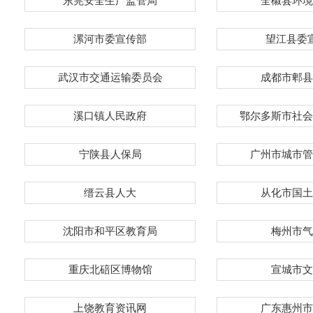
东莞安全生产监管局
全椒县环境
漯河市委宣传部
望江县委
武汉市交通运输委员会
成都市郫县
溪口镇人民政府
鄂尔多斯市社会
宁陕县人保局
广州市城市管
缙云县人大
从化市国土
沈阳市和平区教育局
梅州市气
重庆北碚区博物馆
宣城市文
上饶教育资讯网
广东惠州市