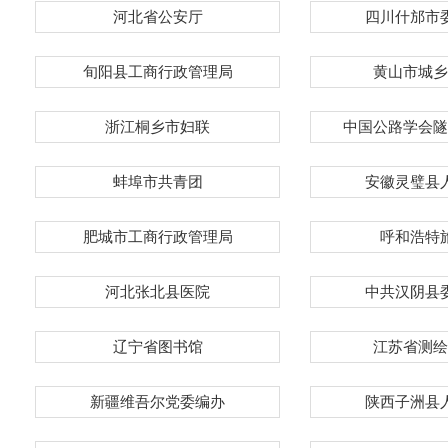
河北省公安厅
四川什邡市
旬阳县工商行政管理局
黄山市城乡
浙江桐乡市妇联
中国公路学会隧
蚌埠市共青团
安徽灵璧县
肥城市工商行政管理局
呼和浩特
河北张北县医院
中共汉阴县
辽宁省图书馆
江苏省测绘
新疆维吾尔党委编办
陕西子洲县