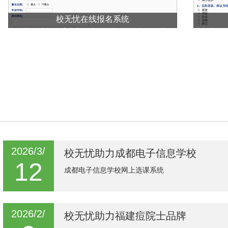
校无忧在线报名系统
校无忧在线报名系统为了满足各地不同的报名人员的
校无忧问
需求，为提供更为高效、方便、快捷的报名条件，同
的在线调
时也为减轻管理人员的工作难度；更为协调报名人员
统,问卷调
与管理人员的关系，快速提高了报名人员与管理人员
设计,问卷
的工作效率应运而生。系统适用于政府、教育机构、
调查系统
学校、企事业单位在互联网上进行活动参与和信息收
集的网上报名平台。
2026/3/
校无忧助力成都电子信息学校
12
成都电子信息学校网上选课系统
2026/2/
校无忧助力福建痘院士品牌