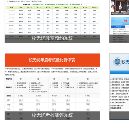
校无忧教室预约系统
校无忧教室预约系统是为了满足单位内部公共教室资
校无忧学
源的合理利用，促进学术交流、学习、研讨等活动的
理系统，
展开。教室预约系统实现了信息的流通和共享，能够
的针对性
及时、准确地将教室的使用情况，彻底实现无纸化作
询，录取
业。系统适用于政府、教育机构、学校、企事业单位
考试，问
进行多媒体教室、实验室、音乐室、语音室、会议室
等功能教室的网上预约。
校无忧考核测评系统
校无忧考核测评系统是通过互联网实现在线民主评价
校无忧教
和考核测评的平台。系统能够给单位考核评价员工的
统，针对